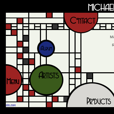
Mi
R
site map